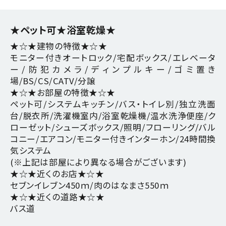
★ペット可★浴室乾燥★
★☆★建物の特徴★☆★
モニター付きオートロック/宅配ボックス/エレベータ
ー/防犯カメラ/ディンプルキー/ゴミ置き
場/BS/CS/CATV/分譲
★☆★お部屋の特徴★☆★
ペット可/システムキッチン/バス・トイレ別/独立洗面
台/脱衣所/洗濯機室内/浴室乾燥機/温水洗浄便座/ク
ローゼット/シューズボックス/照明/フローリング/バル
コニー/エアコン/モニター付きインターホン/24時間換
気システム
(※上記は部屋により異なる場合がございます)
★☆★近くのお店★☆★
セブンイレブン450ｍ/肉のはなまさ550ｍ
★☆★近くの道路★☆★
バス道