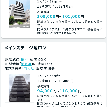
1K / 24.18m²～
13階建て / 2017年03月
参考賃料
100,000
105,000
円～
円
記載されている参考賃料は、独自で調査した賃料
です。
間取りタイプによって異なりますので、最新情報は
直接お問い合わせ下さいませ。
メインステージ亀戸Ⅳ
JR総武線「
亀戸
」駅 徒歩5分
JR総武線「
錦糸町
」駅 徒歩14分
都営新宿線「
西大島
」駅 徒歩19分
1K / 25.68m²～
12階建て / 2013年09月
参考賃料
94,000
116,000
円～
円
記載されている参考賃料は、独自で調査した賃料
です。
間取りタイプによって異なりますので、最新情報は