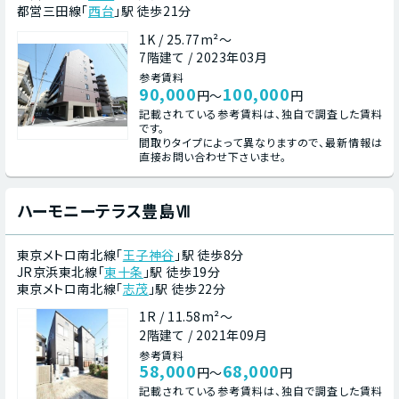
都営三田線「
西台
」駅 徒歩21分
1K / 25.77m²～
7階建て / 2023年03月
参考賃料
90,000
100,000
円～
円
記載されている参考賃料は、独自で調査した賃料
です。
間取りタイプによって異なりますので、最新情報は
直接お問い合わせ下さいませ。
ハーモニーテラス豊島Ⅶ
東京メトロ南北線「
王子神谷
」駅 徒歩8分
JR京浜東北線「
東十条
」駅 徒歩19分
東京メトロ南北線「
志茂
」駅 徒歩22分
1R / 11.58m²～
2階建て / 2021年09月
参考賃料
58,000
68,000
円～
円
記載されている参考賃料は、独自で調査した賃料