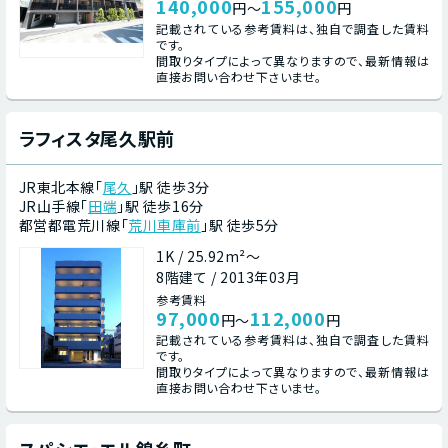
140,000
155,000
円～
円
記載されている参考賃料は、独自で調査した賃料
です。
間取りタイプによって異なりますので、最新情報は
直接お問い合わせ下さいませ。
ラフィスタ尾久駅前
JR東北本線「
尾久
」駅 徒歩3分
JR山手線「
田端
」駅 徒歩16分
都営都電荒川線「
荒川車庫前
」駅 徒歩5分
1K / 25.92m²～
8階建て / 2013年03月
参考賃料
97,000
112,000
円～
円
記載されている参考賃料は、独自で調査した賃料
です。
間取りタイプによって異なりますので、最新情報は
直接お問い合わせ下さいませ。