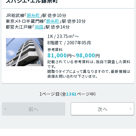
スパシエ・エル錦糸町
JR総武線「
錦糸町
」駅 徒歩10分
東京メトロ半蔵門線「
錦糸町
」駅 徒歩10分
都営大江戸線「
両国
」駅 徒歩14分
1K / 23.75m²～
8階建て / 2007年05月
参考賃料
81,000
98,000
円～
円
記載されている参考賃料は、独自で調査した賃料
です。
間取りタイプによって異なりますので、最新情報は
直接お問い合わせ下さいませ。
1ページ目（全
1361
ページ中）
前へ
次へ