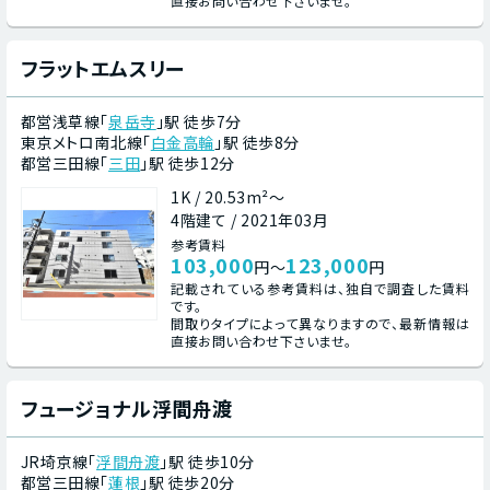
直接お問い合わせ下さいませ。
フラットエムスリー
都営浅草線「
泉岳寺
」駅 徒歩7分
東京メトロ南北線「
白金高輪
」駅 徒歩8分
都営三田線「
三田
」駅 徒歩12分
1K / 20.53m²～
4階建て / 2021年03月
参考賃料
103,000
123,000
円～
円
記載されている参考賃料は、独自で調査した賃料
です。
間取りタイプによって異なりますので、最新情報は
直接お問い合わせ下さいませ。
フュージョナル浮間舟渡
JR埼京線「
浮間舟渡
」駅 徒歩10分
都営三田線「
蓮根
」駅 徒歩20分