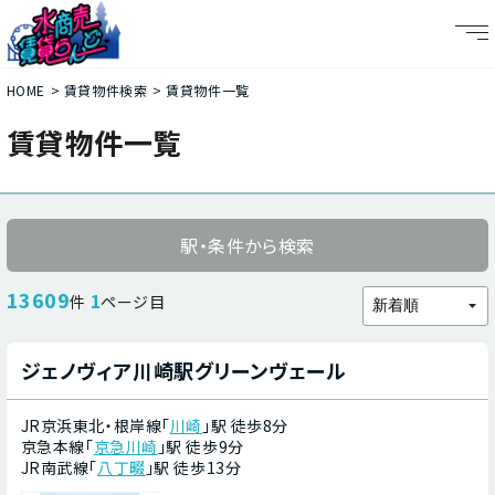
HOME
賃貸物件検索
賃貸物件一覧
賃貸物件一覧
駅・条件から検索
13609
1
件
ページ目
ジェノヴィア川崎駅グリーンヴェール
JR京浜東北・根岸線「
川崎
」駅 徒歩8分
京急本線「
京急川崎
」駅 徒歩9分
JR南武線「
八丁畷
」駅 徒歩13分