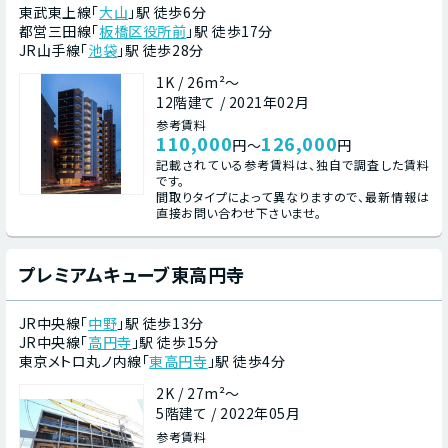
東武東上線「
大山
」駅 徒歩6分
都営三田線「
板橋区役所前
」駅 徒歩17分
JR山手線「
池袋
」駅 徒歩28分
1K / 26m²～
12階建て / 2021年02月
参考賃料
110,000
126,000
円～
円
記載されている参考賃料は、独自で調査した賃料
です。
間取りタイプによって異なりますので、最新情報は
直接お問い合わせ下さいませ。
プレミアムキューブ東高円寺
JR中央線「
中野
」駅 徒歩13分
JR中央線「
高円寺
」駅 徒歩15分
東京メトロ丸ノ内線「
東高円寺
」駅 徒歩4分
2K / 27m²～
5階建て / 2022年05月
参考賃料