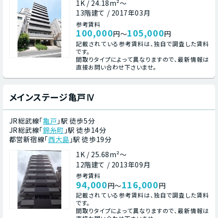
1K / 24.18m²～
13階建て / 2017年03月
参考賃料
100,000
105,000
円～
円
記載されている参考賃料は、独自で調査した賃料
です。
間取りタイプによって異なりますので、最新情報は
直接お問い合わせ下さいませ。
メインステージ亀戸Ⅳ
JR総武線「
亀戸
」駅 徒歩5分
JR総武線「
錦糸町
」駅 徒歩14分
都営新宿線「
西大島
」駅 徒歩19分
1K / 25.68m²～
12階建て / 2013年09月
参考賃料
94,000
116,000
円～
円
記載されている参考賃料は、独自で調査した賃料
です。
間取りタイプによって異なりますので、最新情報は