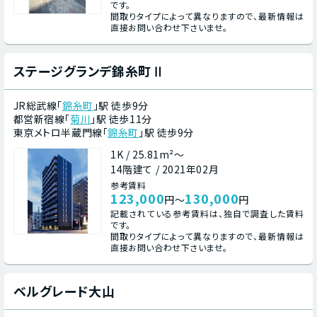
です。
間取りタイプによって異なりますので、最新情報は
直接お問い合わせ下さいませ。
ステージグランデ錦糸町Ⅱ
JR総武線「
錦糸町
」駅 徒歩9分
都営新宿線「
菊川
」駅 徒歩11分
東京メトロ半蔵門線「
錦糸町
」駅 徒歩9分
1K / 25.81m²～
14階建て / 2021年02月
参考賃料
123,000
130,000
円～
円
記載されている参考賃料は、独自で調査した賃料
です。
間取りタイプによって異なりますので、最新情報は
直接お問い合わせ下さいませ。
ベルグレード大山