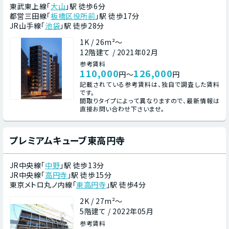
東武東上線「
大山
」駅 徒歩6分
都営三田線「
板橋区役所前
」駅 徒歩17分
JR山手線「
池袋
」駅 徒歩28分
1K / 26m²～
12階建て / 2021年02月
参考賃料
110,000
126,000
円～
円
記載されている参考賃料は、独自で調査した賃料
です。
間取りタイプによって異なりますので、最新情報は
直接お問い合わせ下さいませ。
プレミアムキューブ東高円寺
JR中央線「
中野
」駅 徒歩13分
JR中央線「
高円寺
」駅 徒歩15分
東京メトロ丸ノ内線「
東高円寺
」駅 徒歩4分
2K / 27m²～
5階建て / 2022年05月
参考賃料