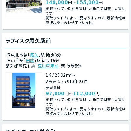
140,000
155,000
円～
円
記載されている参考賃料は、独自で調査した賃料
です。
間取りタイプによって異なりますので、最新情報は
直接お問い合わせ下さいませ。
ラフィスタ尾久駅前
JR東北本線「
尾久
」駅 徒歩3分
JR山手線「
田端
」駅 徒歩16分
都営都電荒川線「
荒川車庫前
」駅 徒歩5分
1K / 25.92m²～
8階建て / 2013年03月
参考賃料
97,000
112,000
円～
円
記載されている参考賃料は、独自で調査した賃料
です。
間取りタイプによって異なりますので、最新情報は
直接お問い合わせ下さいませ。