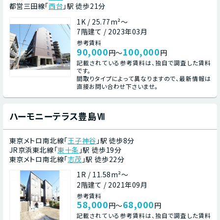
都営三田線「
西台
」駅 徒歩21分
1K / 25.77m²～
7階建て / 2023年03月
参考賃料
90,000
100,000
円～
円
記載されている参考賃料は、独自で調査した賃料
です。
間取りタイプによって異なりますので、最新情報は
直接お問い合わせ下さいませ。
ハーモニーテラス豊島Ⅶ
東京メトロ南北線「
王子神谷
」駅 徒歩8分
JR京浜東北線「
東十条
」駅 徒歩19分
東京メトロ南北線「
志茂
」駅 徒歩22分
1R / 11.58m²～
2階建て / 2021年09月
参考賃料
58,000
68,000
円～
円
記載されている参考賃料は、独自で調査した賃料