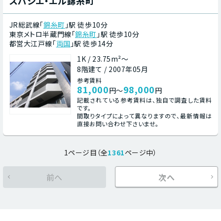
スパシエ・エル錦糸町
JR総武線「
錦糸町
」駅 徒歩10分
東京メトロ半蔵門線「
錦糸町
」駅 徒歩10分
都営大江戸線「
両国
」駅 徒歩14分
1K / 23.75m²～
8階建て / 2007年05月
参考賃料
81,000
98,000
円～
円
記載されている参考賃料は、独自で調査した賃料
です。
間取りタイプによって異なりますので、最新情報は
直接お問い合わせ下さいませ。
1ページ目（全
1361
ページ中）
前へ
次へ