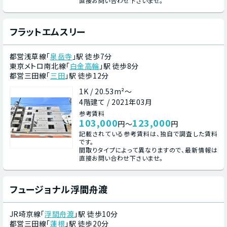
直接お問い合わせ下さいませ。
フラットエムスリー
都営浅草線「
泉岳寺
」駅 徒歩7分
東京メトロ南北線「
白金高輪
」駅 徒歩8分
都営三田線「
三田
」駅 徒歩12分
1K / 20.53m²～
4階建て / 2021年03月
参考賃料
103,000
123,000
円～
円
記載されている参考賃料は、独自で調査した賃料
です。
間取りタイプによって異なりますので、最新情報は
直接お問い合わせ下さいませ。
フュージョナル浮間舟渡
JR埼京線「
浮間舟渡
」駅 徒歩10分
都営三田線「
蓮根
」駅 徒歩20分