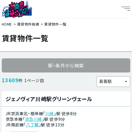
HOME
賃貸物件検索
賃貸物件一覧
賃貸物件一覧
駅・条件から検索
13609
1
件
ページ目
ジェノヴィア川崎駅グリーンヴェール
JR京浜東北・根岸線「
川崎
」駅 徒歩8分
京急本線「
京急川崎
」駅 徒歩9分
JR南武線「
八丁畷
」駅 徒歩13分