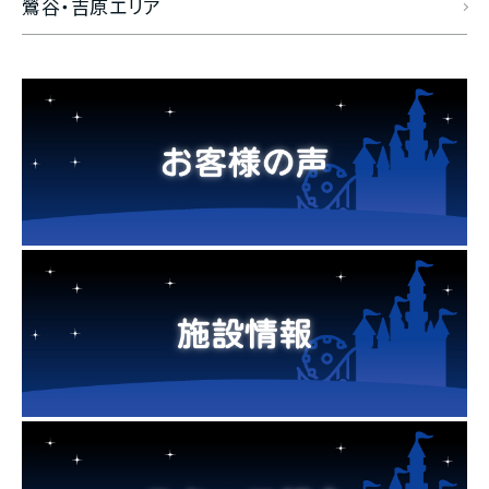
鶯谷・吉原エリア