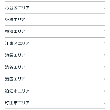
杉並区エリア
板橋エリア
横濱エリア
江東区エリア
池袋エリア
渋谷エリア
港区エリア
狛江市エリア
町田市エリア