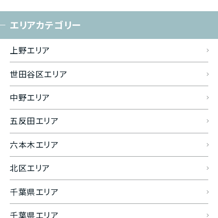
エリアカテゴリー
上野エリア
世田谷区エリア
中野エリア
五反田エリア
六本木エリア
北区エリア
千葉県エリア
千葉県エリア